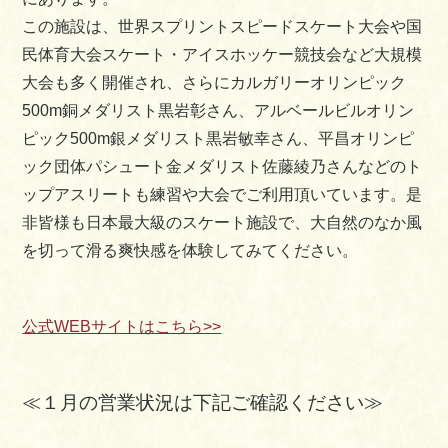
この施設は、世界スプリントスピードスケート大会や国
Facebook
民体育大会スケート・アイスホッケー競技会など大規模
大会も多く開催され、さらにカルガリーオリンピック
空室
500m銅メダリスト黒岩彰さん、アルベールビルオリン
ピック500m銀メダリスト黒岩敏幸さん、平昌オリンピ
ック団体パシュート金メダリスト佐藤綾乃さんなどのト
ップアスリートも練習や大会でご利用頂いています。是
非皆様も日本最大級のスケート施設で、大自然のなか風
を切って滑る爽快感を体験してみてください。
公式WEBサイトはこちら>>
≪１月の営業状況は下記ご確認ください≫