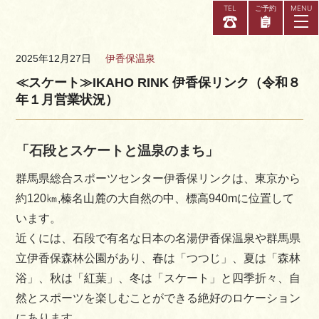
TEL
ご予約
2025年12月27日
伊香保温泉
≪スケート≫IKAHO RINK 伊香保リンク（令和８
年１月営業状況）
当館について
お部屋
「石段とスケートと温泉のまち」
アクセス
群馬県総合スポーツセンター伊香保リンクは、東京から
お知らせ
約120㎞,榛名山麓の大自然の中、標高940mに位置して
います。
よくある質問
近くには、石段で有名な日本の名湯伊香保温泉や群馬県
お問い合わせ
立伊香保森林公園があり、春は「つつじ」、夏は「森林
浴」、秋は「紅葉」、冬は「スケート」と四季折々、自
リラクゼー
然とスポーツを楽しむことができる絶好のロケーション
X
にあります。