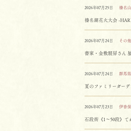
2026年07月25日
榛名
榛名湖花火大会 -HARU
2026年07月24日
その
書家・金敷駸房さん 
2026年07月24日
群馬
夏のファミリーガーデ
2026年07月23日
伊香
石段街《1～50段》