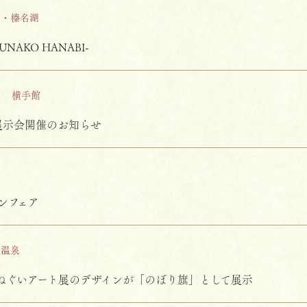
山・榛名湖
NAKO HANABI-
他
横手館
展示会開催のお知らせ
県
ンフェア
保温泉
てぬぐいアート展のデザインが「のぼり旗」として展示