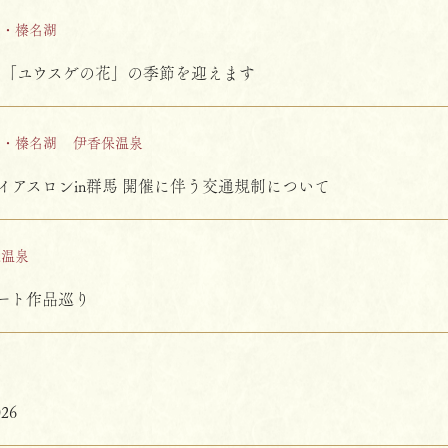
山・榛名湖
は「ユウスゲの花」の季節を迎えます
山・榛名湖
伊香保温泉
イアスロンin群馬 開催に伴う交通規制について
保温泉
ート作品巡り
市
26