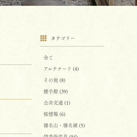
カテゴリー
全て
アルテナード
(4)
その他
(8)
横手館
(39)
公共交通
(1)
桜情報
(6)
榛名山・榛名湖
(5)
伊香保温泉
(54)