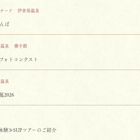
ナード
伊香保温泉
んぽ
保温泉
横手館
 フォトコンテスト
保温泉
2026
県
体験≫SUPツアーのご紹介