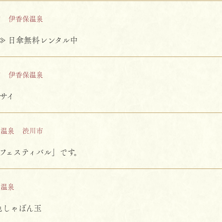
館
伊香保温泉
.≫ 日傘無料レンタル中
館
伊香保温泉
サイ
保温泉
渋川市
フェスティバル」です。
保温泉
色しゃぼん玉