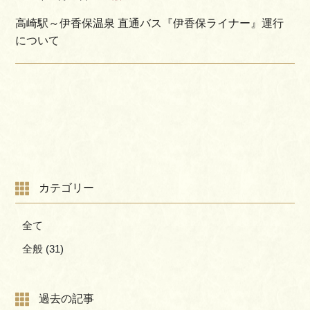
Facebook
高崎駅～伊香保温泉 直通バス『伊香保ライナー』運行
について
空室
カテゴリー
全て
全般
(31)
過去の記事