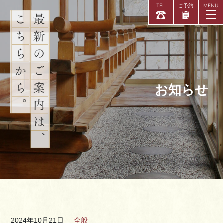
TEL
ご予約
当館について
お知らせ
お部屋
アクセス
お知らせ
よくある質問
お問い合わせ
リラクゼー
X
2024年10月21日
全般