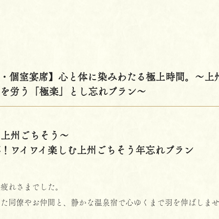
定・個室宴席】心と体に染みわたる極上時間。〜上
年を労う「極楽」とし忘れプラン〜
と上州ごちそう〜
！ワイワイ楽しむ上州ごちそう年忘れプラン
お疲れさまでした。
けた同僚やお仲間と、静かな温泉宿で心ゆくまで羽を伸ばしませ