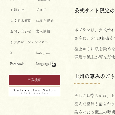
お知らせ
ブログ
公式サイト限定の
よくある質問
お取り寄せ
本プランは、公式サイ
お問い合わせ
求人情報
さらに、6〜10名様
リラクゼーションサロン
湯上がりに頬を染め
X
Instagram
群馬の風土が育んだ地
Facebook
Language
上州の恵みのご
空室検索
そしてお待ちかね、上
澄んだ空気と清らかな
染みわたる極上の時間