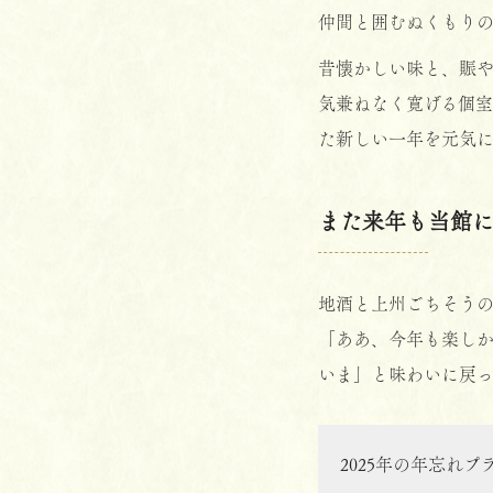
仲間と囲むぬくもりの
昔懐かしい味と、賑
気兼ねなく寛げる個室
た新しい一年を元気に
また来年も当館
地酒と上州ごちそう
「ああ、今年も楽し
いま」と味わいに戻っ
2025年の年忘れ