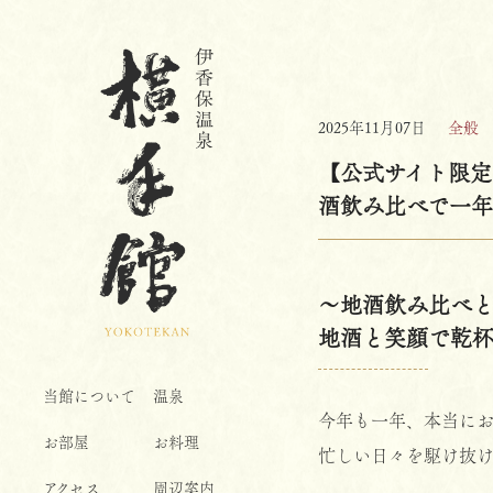
2025年11月07日
全般
【公式サイト限
酒飲み比べで一
〜地酒飲み比べ
地酒と笑顔で乾杯
当館について
温泉
今年も一年、本当に
お部屋
お料理
忙しい日々を駆け抜
アクセス
周辺案内