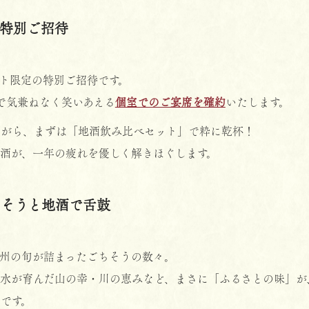
特別ご招待
ト限定の特別ご招待です。
まで気兼ねなく笑いあえる
個室でのご宴席を確約
いたします。
ながら、まずは「地酒飲み比べセット」で粋に乾杯！
酒が、一年の疲れを優しく解きほぐします。
ちそうと地酒で舌鼓
州の旬が詰まったごちそうの数々。
水が育んだ山の幸・川の恵みなど、まさに「ふるさとの味」が
です。