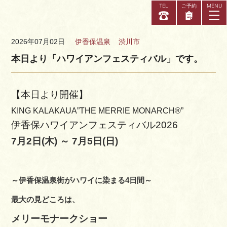
TEL
ご予約
2026年07月02日
伊香保温泉
渋川市
本日より「ハワイアンフェスティバル」です。
当館について
お部屋
【本日より開催】
KING KALAKAUA”THE MERRIE MONARCH®”
アクセス
伊香保ハワイアンフェスティバル2026
お知らせ
7月2日(木) ～ 7月5日(日)
よくある質問
お問い合わせ
～伊香保温泉街がハワイに染まる4日間～
リラクゼー
最大の見どころは、
メリーモナークショー
X